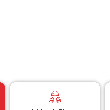
Voladura
Información