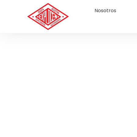
Nosotros
So
M