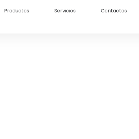
Productos
Servicios
Contactos
mos expertos en Suministro
aterial Explosivo y Servicio 