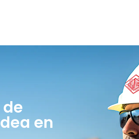
 de
 idea en